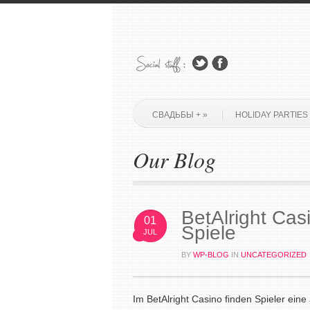
СВАДЬБЫ +
»
HOLIDAY PARTIES
Our Blog
BetAlright Cas
01
Spiele
JUL
BY
WP-BLOG
IN
UNCATEGORIZED
Im BetAlright Casino finden Spieler ein