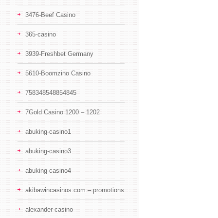
3476-Beef Casino
365-casino
3939-Freshbet Germany
5610-Boomzino Casino
758348548854845
7Gold Casino 1200 – 1202
abuking-casino1
abuking-casino3
abuking-casino4
akibawincasinos.com – promotions
alexander-casino