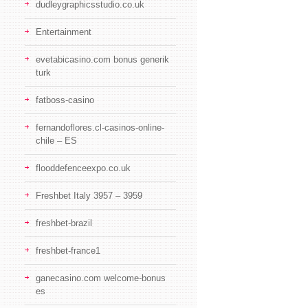
dudleygraphicsstudio.co.uk
Entertainment
evetabicasino.com bonus generik
turk
fatboss-casino
fernandoflores.cl-casinos-online-
chile – ES
flooddefenceexpo.co.uk
Freshbet Italy 3957 – 3959
freshbet-brazil
freshbet-france1
ganecasino.com welcome-bonus
es