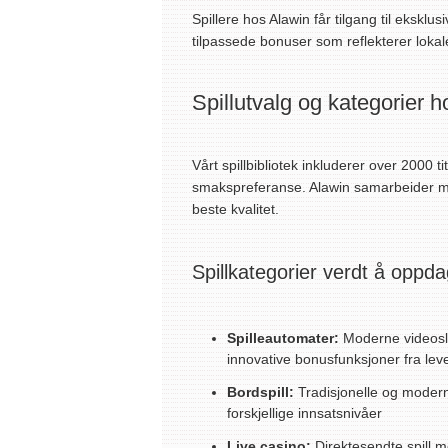
Spillere hos Alawin får tilgang til eksklu
tilpassede bonuser som reflekterer lokal
Spillutvalg og kategorier 
Vårt spillbibliotek inkluderer over 2000 t
smakspreferanse. Alawin samarbeider med
beste kvalitet.
Spillkategorier verdt å oppd
Spilleautomater:
Moderne videosl
innovative bonusfunksjoner fra le
Bordspill:
Tradisjonelle og modern
forskjellige innsatsnivåer
Live casino:
Direktesendte spill m