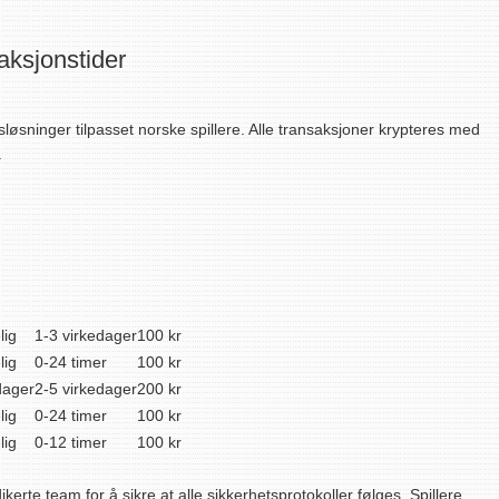
aksjonstider
gsløsninger tilpasset norske spillere. Alle transaksjoner krypteres med
.
lig
1-3 virkedager
100 kr
lig
0-24 timer
100 kr
dager
2-5 virkedager
200 kr
lig
0-24 timer
100 kr
lig
0-12 timer
100 kr
kerte team for å sikre at alle sikkerhetsprotokoller følges. Spillere