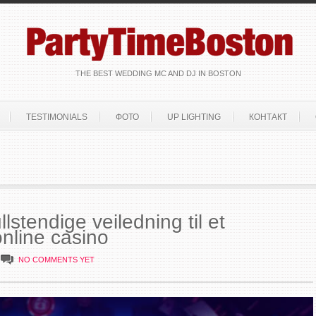
THE BEST WEDDING MC AND DJ IN BOSTON
TESTIMONIALS
ФОТО
UP LIGHTING
КОНТАКТ
llstendige veiledning til et
online casino
NO COMMENTS YET