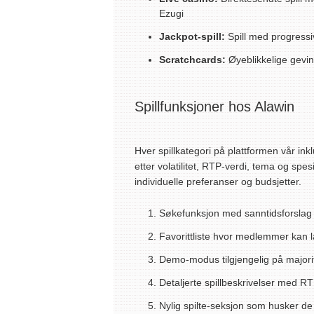
Ezugi
Jackpot-spill:
Spill med progressi
Scratchcards:
Øyeblikkelige gevins
Spillfunksjoner hos Alawin
Hver spillkategori på plattformen vår in
etter volatilitet, RTP-verdi, tema og spes
individuelle preferanser og budsjetter.
Søkefunksjon med sanntidsforslag so
Favorittliste hvor medlemmer kan la
Demo-modus tilgjengelig på majorit
Detaljerte spillbeskrivelser med RTP
Nylig spilte-seksjon som husker de 