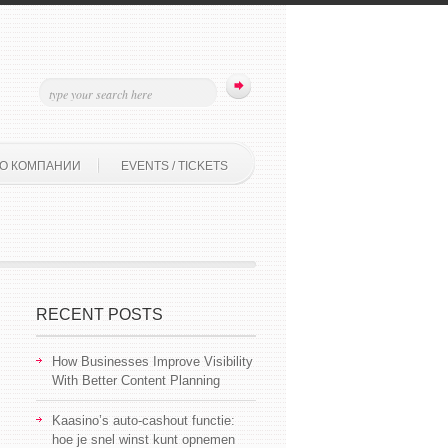
О КОМПАНИИ
EVENTS / TICKETS
RECENT POSTS
How Businesses Improve Visibility
With Better Content Planning
Kaasino’s auto-cashout functie:
hoe je snel winst kunt opnemen