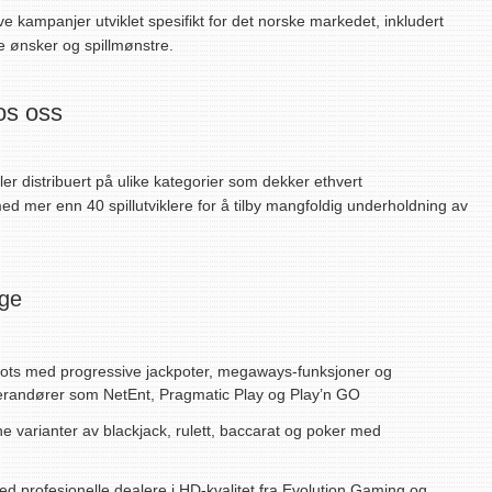
sive kampanjer utviklet spesifikt for det norske markedet, inkludert
e ønsker og spillmønstre.
hos oss
itler distribuert på ulike kategorier som dekker ethvert
 mer enn 40 spillutviklere for å tilby mangfoldig underholdning av
age
ots med progressive jackpoter, megaways-funksjoner og
verandører som NetEnt, Pragmatic Play og Play’n GO
e varianter av blackjack, rulett, baccarat og poker med
ed profesjonelle dealere i HD-kvalitet fra Evolution Gaming og